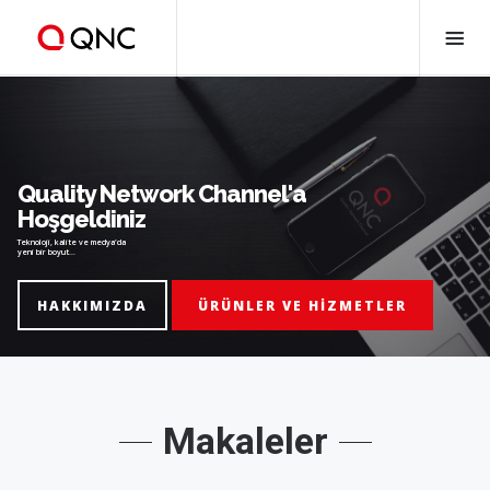
Quality Network Channel'a
Hoşgeldiniz
Teknoloji, kalite ve medya'da
yeni bir boyut...
HAKKIMIZDA
ÜRÜNLER VE HIZMETLER
Makaleler