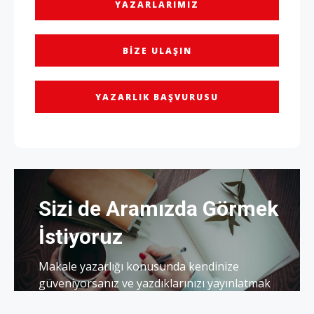
YAZARLARIMIZ
BIZE ULAŞIN
YAZARLIK BAŞVURUSU
Sizi de Aramızda Görmek
İstiyoruz
Makale yazarlığı konusunda kendinize
güveniyorsanız ve yazdıklarınızı yayınlatmak
istiyorsanız hemen başvurunuzu yapın.