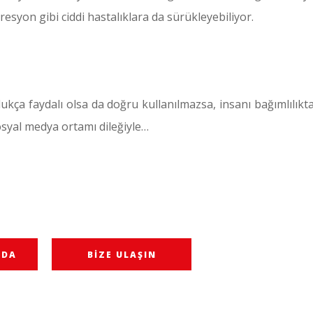
esyon gibi ciddi hastalıklara da sürükleyebiliyor.
ukça faydalı olsa da doğru kullanılmazsa, insanı bağımlılı
sosyal medya ortamı dileğiyle…
NDA
BIZE ULAŞIN