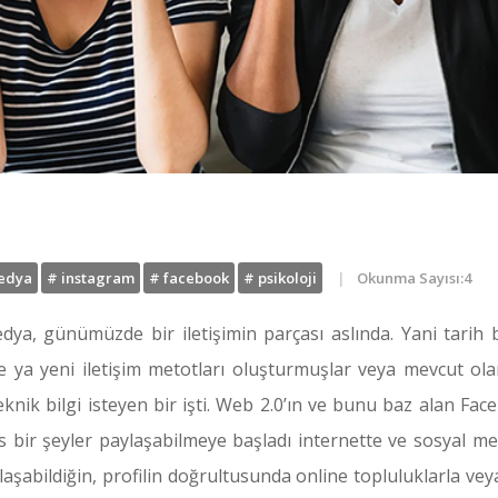
edya
# instagram
# facebook
# psikoloji
Okunma Sayısı:4
edya, günümüzde bir iletişimin parçası aslında. Yani tarih 
ya yeni iletişim metotları oluşturmuşlar veya mevcut olanla
nik bilgi isteyen bir işti. Web 2.0’ın ve bunu baz alan Fac
es bir şeyler paylaşabilmeye başladı internette ve sosyal m
şabildiğin, profilin doğrultusunda online topluluklarla veya di