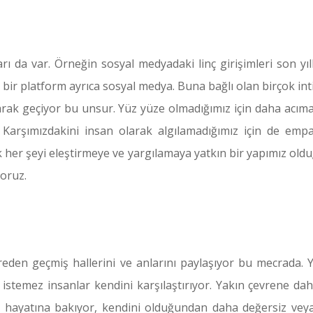
rı da var. Örneğin sosyal medyadaki linç girişimleri son y
eği bir platform ayrıca sosyal medya. Buna bağlı olan birçok in
olarak geçiyor bu unsur. Yüz yüze olmadığımız için daha acı
z. Karşımızdakini insan olarak algılamadığımız için de emp
her şeyi eleştirmeye ve yargılamaya yatkın bir yapımız olduğ
yoruz.
iltreden geçmiş hallerini ve anlarını paylaşıyor bu mecrada. Y
temez insanlar kendini karşılaştırıyor. Yakın çevrene dahi 
 hayatına bakıyor, kendini olduğundan daha değersiz veya 