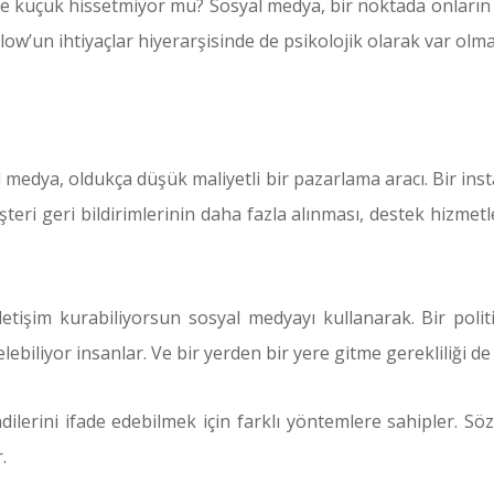
 ve küçük hissetmiyor mu? Sosyal medya, bir noktada onların 
aslow’un ihtiyaçlar hiyerarşisinde de psikolojik olarak var ol
 medya, oldukça düşük maliyetli bir pazarlama aracı. Bir ins
eri geri bildirimlerinin daha fazla alınması, destek hizmetl
etişim kurabiliyorsun sosyal medyayı kullanarak. Bir politik
lebiliyor insanlar. Ve bir yerden bir yere gitme gerekliliği de
dilerini ifade edebilmek için farklı yöntemlere sahipler. Sö
.