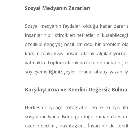
Sosyal Medyanın Zararları
Sosyal medyanın faydaları olduğu kadar zararla
insanların biriktirdikleri nefretlerini kusabilec
özellikle genç yaş nesil için ciddi bir problem 
karşımızdaki kişiyi insan olarak algılamıyoru
yatmakta. Toplum olarak da takdir etmekten çok 
söyleyemediğimiz şeyleri orada rahatça yazabili
Karşılaştırma ve Kendini Değersiz Bulma
Herkes en iyi açılı fotoğrafını, en az iki ayrı f
sosyal medyada. Bunu gördüğü zaman da ister is
özenle seçilmiş hashtagler… İnsan bir de kendi