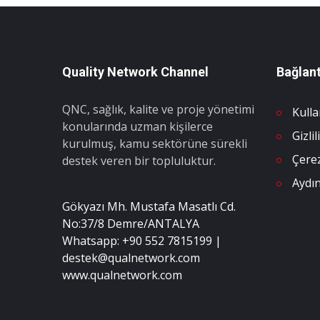
Quality Network Channel
Bağlant
QNC, sağlık, kalite ve proje yönetimi
Kulla
konularında uzman kişilerce
Gizli
kurulmuş, kamu sektörüne sürekli
Çerez
destek veren bir topluluktur.
Aydı
Gökyazı Mh. Mustafa Masatlı Cd.
No:37/8 Demre/ANTALYA
Whatsapp: +90 552 7815199 |
destek@qualnetwork.com
www.qualnetwork.com