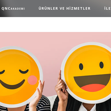
QNC
ÜRÜNLER VE HİZMETLER
İL
AKADEMİ