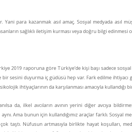
ar. Yani para kazanmak asıl amaç. Sosyal medyada asıl müş
anların sağlıklı iletişim kurması veya doğru bilgi edinmesi o
ürkiye 2019 raporuna göre Türkiye’de kişi başı sadece sosyal
de bir sesini duyurma iç güdüsü hep var. Fark edilme ihtiyac
ikolojik ihtiyaçlarının da karşılanması amacıyla kullandığı bi
lanılsa da, ilkel avcıların avının yerini diğer avcıya bildi
iyle aynı. Ama bunun için kullandığımız araçlar farklı. Sosyal 
çok taştı. Nüfusun artmasıyla birlikte hayat koşulları, 