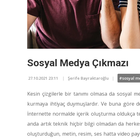
Sosyal Medya Çıkmazı
27.10.2021 23:11
Şerife Bayraktaroğlu
#sosyal m
Kesin çizgilerle bir tanımı olmasa da sosyal m
kurmaya ihtiyaç duymuşlardır. Ve buna göre de 
İnternette normalde içerik oluşturma oldukça tek
anda artık teknik hiçbir bilgi olmadan da herk
oluşturduğun, metin, resim, ses hatta video payla