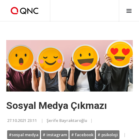
Sosyal Medya Çıkmazı
27.10.2021 23:11
Şerife Bayraktaroğlu
#sosyal medya
# instagram
# facebook
# psikoloji